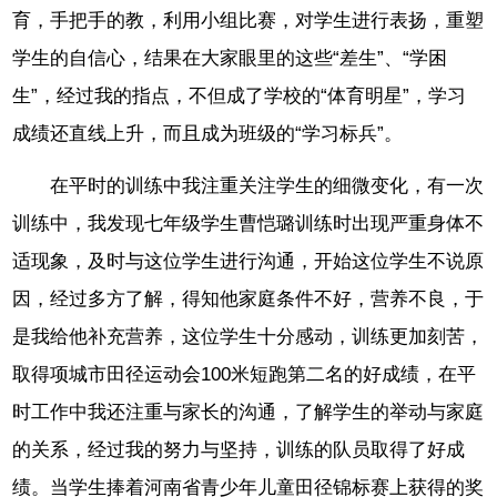
育，手把手的教，利用小组比赛，对学生进行表扬，重塑
学生的自信心，结果在大家眼里的这些“差生”、“学困
生”，经过我的指点，不但成了学校的“体育明星”，学习
成绩还直线上升，而且成为班级的“学习标兵”。
在平时的训练中我注重关注学生的细微变化，有一次
训练中，我发现七年级学生曹恺璐训练时出现严重身体不
适现象，及时与这位学生进行沟通，开始这位学生不说原
因，经过多方了解，得知他家庭条件不好，营养不良，于
是我给他补充营养，这位学生十分感动，训练更加刻苦，
取得项城市田径运动会100米短跑第二名的好成绩，在平
时工作中我还注重与家长的沟通，了解学生的举动与家庭
的关系，经过我的努力与坚持，训练的队员取得了好成
绩。当学生捧着河南省青少年儿童田径锦标赛上获得的奖