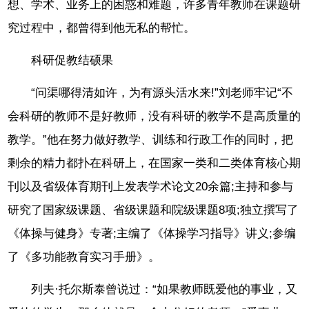
想、学术、业务上的困惑和难题，许多青年教师在课题研
究过程中，都曾得到他无私的帮忙。
科研促教结硕果
“问渠哪得清如许，为有源头活水来!”刘老师牢记“不
会科研的教师不是好教师，没有科研的教学不是高质量的
教学。”他在努力做好教学、训练和行政工作的同时，把
剩余的精力都扑在科研上，在国家一类和二类体育核心期
刊以及省级体育期刊上发表学术论文20余篇;主持和参与
研究了国家级课题、省级课题和院级课题8项;独立撰写了
《体操与健身》专著;主编了《体操学习指导》讲义;参编
了《多功能教育实习手册》。
列夫·托尔斯泰曾说过：“如果教师既爱他的事业，又