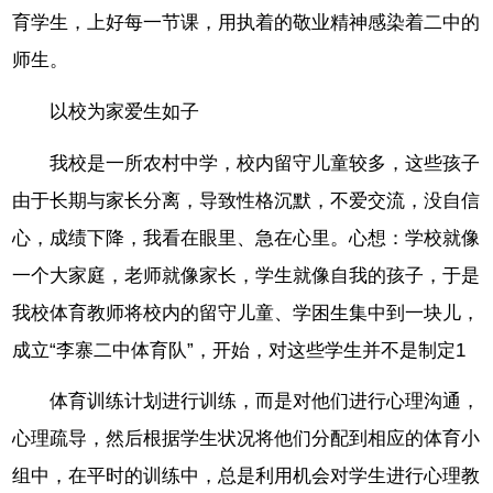
育学生，上好每一节课，用执着的敬业精神感染着二中的
师生。
以校为家爱生如子
我校是一所农村中学，校内留守儿童较多，这些孩子
由于长期与家长分离，导致性格沉默，不爱交流，没自信
心，成绩下降，我看在眼里、急在心里。心想：学校就像
一个大家庭，老师就像家长，学生就像自我的孩子，于是
我校体育教师将校内的留守儿童、学困生集中到一块儿，
成立“李寨二中体育队”，开始，对这些学生并不是制定1
体育训练计划进行训练，而是对他们进行心理沟通，
心理疏导，然后根据学生状况将他们分配到相应的体育小
组中，在平时的训练中，总是利用机会对学生进行心理教