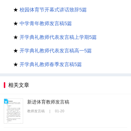
★
校园体育节开幕式讲话致辞5篇
★
中学青年教师发言稿5篇
★
开学典礼教师代表发言稿上学期5篇
★
开学典礼教师代表发言稿高一5篇
★
开学典礼教师春季发言稿5篇
相关文章
新进体育教师发言稿
教师发言稿
|
01-20