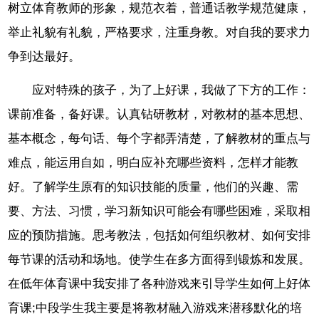
树立体育教师的形象，规范衣着，普通话教学规范健康，
举止礼貌有礼貌，严格要求，注重身教。对自我的要求力
争到达最好。
应对特殊的孩子，为了上好课，我做了下方的工作：
课前准备，备好课。认真钻研教材，对教材的基本思想、
基本概念，每句话、每个字都弄清楚，了解教材的重点与
难点，能运用自如，明白应补充哪些资料，怎样才能教
好。了解学生原有的知识技能的质量，他们的兴趣、需
要、方法、习惯，学习新知识可能会有哪些困难，采取相
应的预防措施。思考教法，包括如何组织教材、如何安排
每节课的活动和场地。使学生在多方面得到锻炼和发展。
在低年体育课中我安排了各种游戏来引导学生如何上好体
育课;中段学生我主要是将教材融入游戏来潜移默化的培