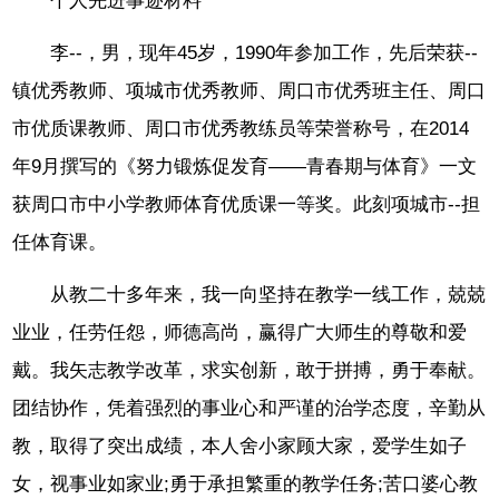
个人先进事迹材料
李--，男，现年45岁，1990年参加工作，先后荣获--
镇优秀教师、项城市优秀教师、周口市优秀班主任、周口
市优质课教师、周口市优秀教练员等荣誉称号，在2014
年9月撰写的《努力锻炼促发育——青春期与体育》一文
获周口市中小学教师体育优质课一等奖。此刻项城市--担
任体育课。
从教二十多年来，我一向坚持在教学一线工作，兢兢
业业，任劳任怨，师德高尚，赢得广大师生的尊敬和爱
戴。我矢志教学改革，求实创新，敢于拼搏，勇于奉献。
团结协作，凭着强烈的事业心和严谨的治学态度，辛勤从
教，取得了突出成绩，本人舍小家顾大家，爱学生如子
女，视事业如家业;勇于承担繁重的教学任务;苦口婆心教