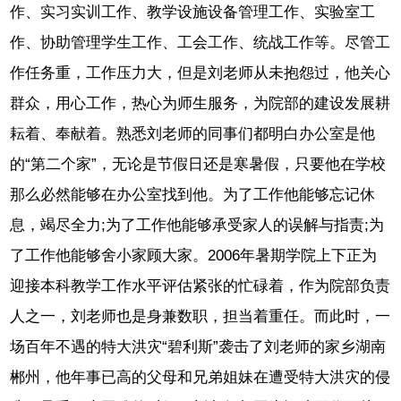
作、实习实训工作、教学设施设备管理工作、实验室工
作、协助管理学生工作、工会工作、统战工作等。尽管工
作任务重，工作压力大，但是刘老师从未抱怨过，他关心
群众，用心工作，热心为师生服务，为院部的建设发展耕
耘着、奉献着。熟悉刘老师的同事们都明白办公室是他
的“第二个家”，无论是节假日还是寒暑假，只要他在学校
那么必然能够在办公室找到他。为了工作他能够忘记休
息，竭尽全力;为了工作他能够承受家人的误解与指责;为
了工作他能够舍小家顾大家。2006年暑期学院上下正为
迎接本科教学工作水平评估紧张的忙碌着，作为院部负责
人之一，刘老师也是身兼数职，担当着重任。而此时，一
场百年不遇的特大洪灾“碧利斯”袭击了刘老师的家乡湖南
郴州，他年事已高的父母和兄弟姐妹在遭受特大洪灾的侵