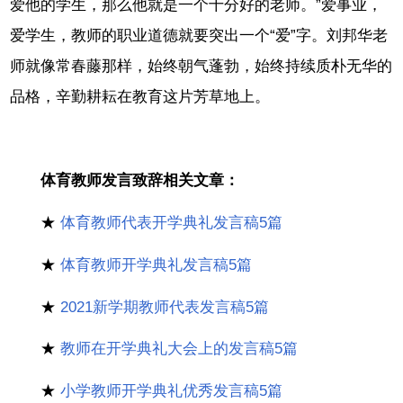
爱他的学生，那么他就是一个十分好的老师。”爱事业，
爱学生，教师的职业道德就要突出一个“爱”字。刘邦华老
师就像常春藤那样，始终朝气蓬勃，始终持续质朴无华的
品格，辛勤耕耘在教育这片芳草地上。
体育教师发言致辞相关文章：
★
体育教师代表开学典礼发言稿5篇
★
体育教师开学典礼发言稿5篇
★
2021新学期教师代表发言稿5篇
★
教师在开学典礼大会上的发言稿5篇
★
小学教师开学典礼优秀发言稿5篇