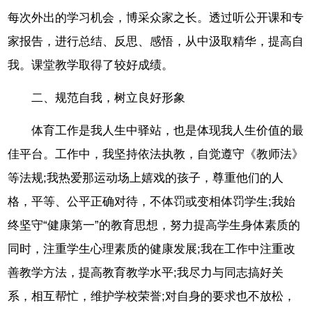
每次外出的学习机会，博采众家之长。透过听公开课和专
家报告，进行总结、反思、感悟，从中汲取精华，提高自
我。课堂教学取得了较好成绩。
二、规范自我，树立良好形象
体育工作是我人生中驿站，也是体现我人生价值的最
佳平台。工作中，我坚持依法执教，自觉遵守《教师法》
等法规;我热爱那运动场上嬉戏的孩子，尊重他们的人
格，平等、公平正确对待，不体罚或变相体罚学生;我始
终坚守“健康第一”的教育思想，努力提高学生身体素质的
同时，注重学生心理素质的健康发展;我在工作中注重改
善教学方法，提高教育教学水平;我尽力与同志搞好关
系，相互帮忙，维护学校荣誉;对自身的要求也不放松，