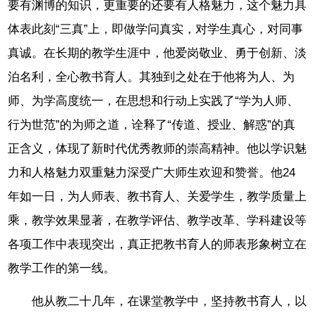
要有渊博的知识，更重要的还要有人格魅力，这个魅力具
体表此刻“三真”上，即做学问真实，对学生真心，对同事
真诚。在长期的教学生涯中，他爱岗敬业、勇于创新、淡
泊名利，全心教书育人。其独到之处在于他将为人、为
师、为学高度统一，在思想和行动上实践了“学为人师、
行为世范”的为师之道，诠释了“传道、授业、解惑”的真
正含义，体现了新时代优秀教师的崇高精神。他以学识魅
力和人格魅力双重魅力深受广大师生欢迎和赞誉。他24
年如一日，为人师表、教书育人、关爱学生，教学质量上
乘，教学效果显著，在教学评估、教学改革、学科建设等
各项工作中表现突出，真正把教书育人的师表形象树立在
教学工作的第一线。
他从教二十几年，在课堂教学中，坚持教书育人，以