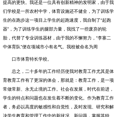
提高的更快。我还是一位具有创新精神的发明家，由于我
们学校是一所农村中学，体育设施还不健全，为了训练学
生的在跑步这一项目上学生的起跑速度，我自制了“起跑
器”，为了训练学生的腿部力量，我找了一些废弃的轮
胎，代替了专业训练器材，由于我的不懈努力，“李寨二
中体育队”便在项城市小有名气。我校被命名为周
口市体育特长学校。
总之，二十多年的工作经历使我对教育工作尤其是体
育教育工作有了更深的体会，那就是：教育工作，是一项
常做常新、永无止境的工作。社会在发展，时代在前进，
学生的特点和问题也在发生着不断的变化。作为教育工作
者，务必以高度的敏感性和自觉性，及时发现、研究和解
决学生教育和管理工作中的新状况、新问题，掌握其特