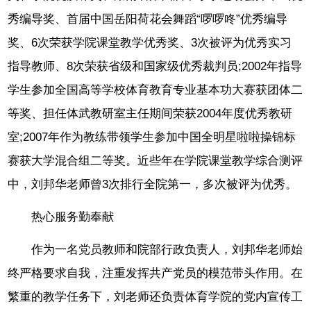
秀编导奖、首届中国岳阳荷花会舞蹈“啰啰咚”优秀编导
奖、6次荣获学院课堂教学优秀奖、3次被评为优秀实习
指导教师、8次荣获省级和国家级优秀裁判员;2002年指导
学生参加全国高等学校体育教育专业基本功大赛获团体二
等奖、担任体武教研室主任期间荣获2004年度优秀教研
室;2007年作为教练带领学生参加中国全明星啦啦操锦标
赛获大学混合组二等奖。近些年在学院课堂教学综合测评
中，刘邦华老师曾3次排行全院第一，多次被评为优秀。
热心服务勤奉献
作为一名党员教师和院部行政负责人，刘邦华老师始
终严格要求自我，注重发挥共产党员的模范带头作用。在
繁重的教学任务下，刘老师还负责体育学院的党内宣传工