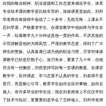
自我的敬业精神、职业道德和工作态度来感化学生。体育
专业技术课的教学是比较辛苦的，体操课更是如此。刘邦
华老师在体操馆中奋战了二十多年，无怨无悔，上课从不
迟到早退，严格要求学生。在课堂教学中他始终与学生在
一齐，站着教学九十分钟这是他一贯的作风，不厌其烦的
示范讲解是他的为师风范，严谨的教学态度，得到了广大
师生的赞扬。认真备课已成为他的职业习惯，尽管对体操
课教学已经是烂熟于心、游刃有余，重复了几十年，但他
并没有一丝懈怠，仍然坚持写好每一堂课的教案。在课堂
教学中，应对调皮、学习态度不认真的学生，刘老师不是
责罚，而是耐心引导，教育学生如何去应对事物，如何去
做人。有许多毕业的学生说：我在刘老师身上不仅仅学到
了技术与知识，更重要的是学会了怎样做人。刘邦华老师