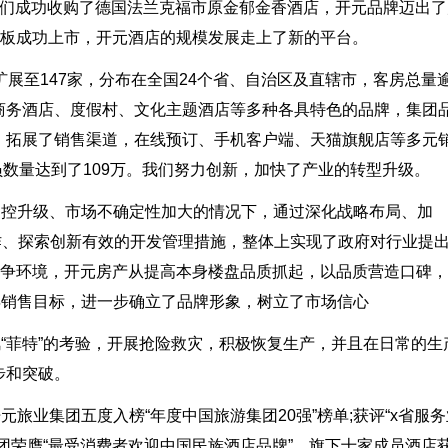
我们成功收购了德国法兰克福市原金郁金香酒店，开元品牌迈出了
所主板成功上市，开元酒店的规模发展走上了新的平台。
扩展至147家，分布在全国24个省、自治区及直辖市，客房总量
商务酒店、度假村、文化主题酒店等多种各具特色的品牌，集团
，拓展了销售渠道，在线预订、手机客户端、天猫旗舰店等多元
员数量达到了109万。我们努力创新，加快了产业的转型升级。
调控升级、市场不确定性加大的情况下，通过深化战略布局、加
运作、探索创新有效的开发管理措施，整体上实现了政府对行业提
竞争环境，开元房产从提高本身楼盘品质抓起，以品质营造口碑
年销售目标，进一步确立了品牌形象，树立了市场信心
风“菲特”的考验，开展抢险救灾，积极恢复生产，并且在日常的生
步和突破。
元旅业集团五度入榜“年度中国旅游集团20强”榜单;获评“x省服务
团荣膺“最受消费者欢迎中国民族酒店品牌”，旗下十家成员酒店