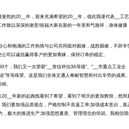
然的20__年，迎来充满希望的20__年，值此我谨代表__工
工作致以深深的谢意!祝福大家在新的一年里和气致祥，身体健康
责任心和饱满的工作热情与公司共同面对困难，战胜困难，不辞辛
使公司以诚信赢得客户的更加青睐，保持订单的稳定。
00个，我们又一次荣获“__资信评估3A等级”、“__市重点工业企
龙头企业”等等殊荣。这是我们全体文通人奉献智慧和付出辛劳的成果
问候。
20__年新的起跑线看到了希望，看到了明天的更加辉煌，然而
。我们要加强品质观念，严格控制不良返工率;加强成本意识，真
力，极大的推进生产;加强思想素质、管理理念的培训。我相信我