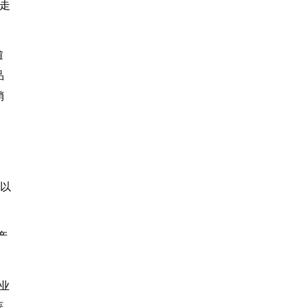
走
逾
品
销
出
，以
产
业
获