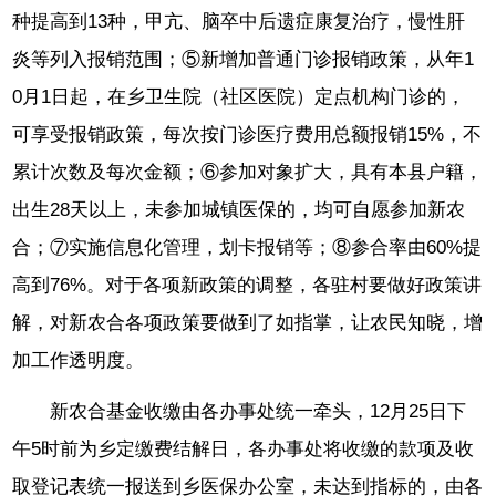
种提高到13种，甲亢、脑卒中后遗症康复治疗，慢性肝
炎等列入报销范围；⑤新增加普通门诊报销政策，从年1
0月1日起，在乡卫生院（社区医院）定点机构门诊的，
可享受报销政策，每次按门诊医疗费用总额报销15%，不
累计次数及每次金额；⑥参加对象扩大，具有本县户籍，
出生28天以上，未参加城镇医保的，均可自愿参加新农
合；⑦实施信息化管理，划卡报销等；⑧参合率由60%提
高到76%。对于各项新政策的调整，各驻村要做好政策讲
解，对新农合各项政策要做到了如指掌，让农民知晓，增
加工作透明度。
新农合基金收缴由各办事处统一牵头，12月25日下
午5时前为乡定缴费结解日，各办事处将收缴的款项及收
取登记表统一报送到乡医保办公室，未达到指标的，由各