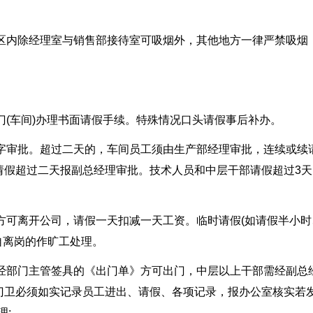
厂区内除经理室与销售部接待室可吸烟外，其他地方一律严禁吸烟
门(车间)办理书面请假手续。特殊情况口头请假事后补办。
签字审批。超过二天的，车间员工须由生产部经理审批，连续或续
请假超过二天报副总经理审批。技术人员和中层干部请假超过3天
后方可离开公司，请假一天扣减一天工资。临时请假(如请假半小时
自离岗的作旷工处理。
凭经部门主管签具的《出门单》方可出门，中层以上干部需经副总
门卫必须如实记录员工进出、请假、各项记录，报办公室核实若
理;