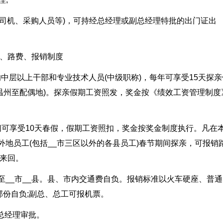
勤、司机、采购人员等)，可持经总经理或副总经理特批的出门证出
资、路费、报销制度
的中层以上干部和专业技术人员(中级职称)，每年可享受15天探亲
(温州至配偶地)。探亲假期工资照发，奖金按《绩效工资管理制度
期间可享受10天春假，假期工资照扣，奖金按奖金制度执行。凡在
的外地员工(包括__市三区以外的各县员工)春节期间探亲，可报销
来回。
市至__市__县。县、市内交通费自负。报销标准以火车硬座、普
份自负;副总、总工可报机票。
总经理审批。