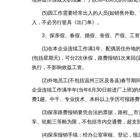
(5)因工作需要经常出入的人员(如销售外
入，不必另行签具《出门单》。
3、探亲假、春假、婚假、丧假、产假、工
(1)在本企业连续工作满1年、配偶居住外地
(包括星期天)，可分2次休假，路费报销1次来回
执行，不影响效益工资。
(2)外地员工(不包括温州三区及各县)春节
企业连续工作满半年(当年6月30日前进厂上班)
费1趟。中干、专业技术、本科以上学历可报路费
(3)探亲路费报销要凭合法的票据，路程__
车、轮船三等舱为限，不包括市内交通费，超支部
(4)探亲报销手续：经办公室审核、登记，报