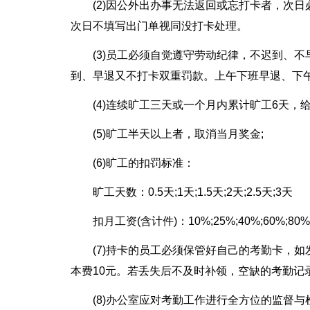
(2)因公外出办事无法返回或忘打卡者，次
次日不填写出门单视同没打卡处理。
(3)员工必须自觉遵守劳动纪律，不迟到、不
到、早退又不打卡双重罚款。上午下班早退、下
(4)连续旷工三天或一个月内累计旷工6天，
(5)旷工半天以上者，取消当月奖金;
(6)旷工的扣罚标准：
旷工天数：0.5天;1天;1.5天;2天;2.5天;3天
扣月工资(含计件)：10%;25%;40%;60%;80%
(7)持卡的员工必须保管好自己的考勤卡，
本费10元。若丢失后不及时补领，空缺的考勤记
(8)办公室应对考勤工作进行全方位的监督