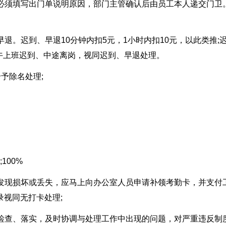
日必须填写出门单说明原因，部门主管确认后由员工本人递交门卫
早退。迟到、早退10分钟内扣5元，1小时内扣10元，以此类推;
午上班迟到、中途离岗，视同迟到、早退处理。
给予除名处理;
;100%
如发现损坏或丢失，应马上向办公室人员申请补领考勤卡，并支付
录视同无打卡处理;
与检查、落实，及时协调与处理工作中出现的问题，对严重违反制