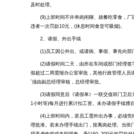
及时处理。
(9)上班时间不许串岗闲聊、就餐吃零食，
违者一次罚款10元，(休息时间食堂可吸烟)。
2、请假、外出手续
(1)员工因公外出、或请病、事假、事先向部
(2)请假时间二天，由所在车间或部门经理
假超过二周需报办公室审批，其他行政管理人员
`须由副总经理审核，总经理审批。
(3)请假同意后《请假单》一联交值班门卫
1小时等)每月进行累计扣工资。未办请假手续擅
(4)上班时间内，若员工需外出办事，必须
理批准。若未办理手续出门，按离岗处理。当班
现弄虚作假或失职现象，予以50–200元的罚款处