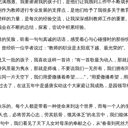
充满感激。我要谢谢我的孩子们，是他们让我感到工作中不断成
到作为教师进行专业发展的支撑点，是他们给予了我很多关于教
榜样的力量，是每次的经验交流，让我深深感到教师工作的重要
我会在不断的总结，探索，尝试中积累经验。
稚的笑脸，听着一句句真诚的话语，感受着心与心碰撞时的那份
曾经听一位学者说过：“教师的职业是太阳底下越、最光荣的”。
批又一批的孩子，我喜欢这样一首诗：“有一首歌最为动人，那就
种风景最为隽永，那就是师魂，不要说我们一无所有，我们拥有
同一片天空下，我们用爱撒播着希望……”，“用爱撒播希望，
年过去了，在这五年中是盛唐实幼这个大家庭让我成熟，是园领导
快乐的。每个人都是带着一种使命来到这个世界，而每一个人的
人也，必将苦其心志，劳其筋骨，饿其体乏”的名言中，我们能
诗句中，我们看见了天下儿女对母亲的奉献之心，从“春蚕到死丝