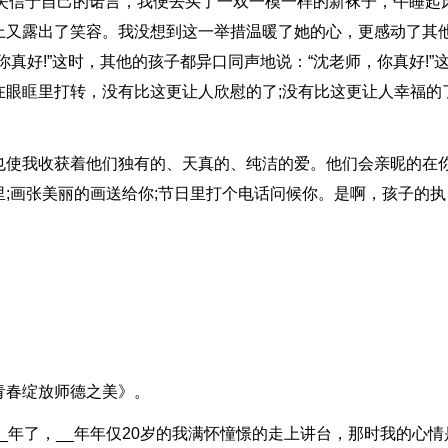
不失信于自己的诺言，我便去买了一双一模一样的新袜子，午睡起
上又露出了笑容。我没想到这一举措温暖了她的心，更感动了其
真好!”这时，其他的孩子都异口同声地说：“沈老师，你真好!”
眼眶里打转，没有比这更让人欣慰的了;没有比这更让人幸福的了
也使我收获着他们独有的、天真的、纯洁的爱。他们会亲昵的在
;画张美丽的画送给你;节日里打个电话问候你。是啊，孩子的执
青春绽放师德之美》。
_年了，__年年仅20岁的我满怀憧憬的走上讲台，那时我的心情