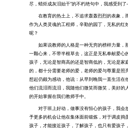
尽，蜡炬成灰泪始干”的不朽绝句中，我感受到了
在教育的热土上，不追求轰轰烈烈的表象，
作为人类灵魂的工程师，辛勤的园丁，无私的红
呢？
如果说教师的人格是一种无穷的榜样力量，
一颗心来，不带半根草去，这正是无私奉献爱心
孩子，无论是智商高的还是智商低的，无论是家
的，都十分需要老师的爱，老师的爱与尊重是照
想起仍颇为感动，他说：从早到晚我一直生活在
他们流泪而流泪，我随他们微笑而微笑，美好的
的开始掌握在我们教师手中。
对于班上好动，做事没有恒心的孩子，我会
予更多的机会让他在集体面前锻炼，对于调皮捣
孩子，才能接近孩子，了解孩子，也只有爱孩子