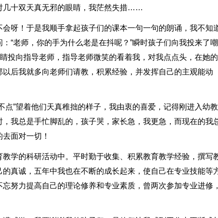
对几十双天真无邪的眼睛，我茫然失措……
不会呀！于是我顺手拿起孩子们的课本一句一句的朗诵，我不知
：“老师，你的手为什么老是在抖呢？”瞬时孩子们向我投来了
眼睛投向指导老师，指导老师微笑的看着我，对我点点头，在她
那以后我就多向老师们请教，积累经验，并发挥自己的主观能动
不点”望着他们天真稚拙的样子，我由衷的喜爱，记得刚进入幼
时，我总是手忙脚乱的，孩子哭，家长急，我更急，而现在的我
的去面对一切！
育教学的科研活动中。平时勤于收集、积累教育教学经验，撰写
己的真诚，五年中我也在不断的成长起来，使自己在专业技能等
不忘努力提高自己的理论修养和专业素质，曾两次参加专业进修