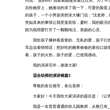
问我：“真的吗?”我看着她微笑着点点头。为了
后给她穿上，她激动的亲了我一下，可爱的脸蛋
的孩子，一个小男孩突然张大嗓门说：“沈老师，你
突如其来的事情让我受宠若惊，霎时，我的眼泪在
因为我用爱打开了一颗颗纯洁、美丽的心灵。
我给孩子播种着真挚的、无私的爱，孩子们
耳边说着悄悄话：把好吃的糖果偷偷的塞你口袋里
着，孩子的火热，孩子的爱，已使我感动。
我的演讲完毕，谢谢大家!
适合幼师的演讲稿篇3
尊敬的各位领导，各位老师：
大家好！今天我给大家演讲的题目是：《让
我是一名普普通通的幼儿园教师，从教已有_