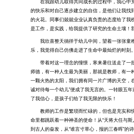
在我跟幼儿取得共同成长的过程中，我心中
的快乐和对自己逐步建立的自信，是他们让我找
的火花。同事们兢兢业业认真负责的态度给了我
是工作，是实践，给我提供了研究的生命土壤！
我欣喜整天徜徉于幼儿中间，望着一张张童
乐，我觉得自己仿佛走进了生命中最灿烂的时刻。
带着对这一理念的憧憬，寒来暑往送走了一
师德，有一种人生最为美丽，那就是教师，有一
一颗火热的太阳，我们拥有同一片广博的天空，在
诚对待每一个幼儿”便成了我无言的。一转眼五
了我信心，是孩子们给了我无限的快乐！
教师的工作是繁琐而忙碌的，但也是充实和
命里都跳跃着一种神圣的使命！从“天将大任与斯
到古人的奋发，从“谁言寸草心，报的三春晖”的