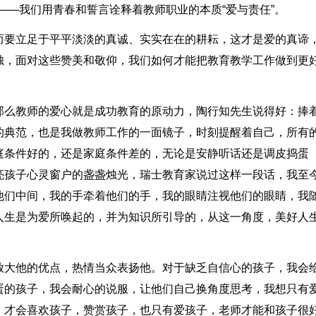
——我们用青春和誓言诠释着教师职业的本质“爱与责任”。
而要立足于平平淡淡的真诚、实实在在的耕耘，这才是爱的真谛
烛，面对这些赞美和敬仰，我们如何才能把教育教学工作做到更
那么教师的爱心就是成功教育的原动力，陶行知先生说得好：捧
的典范，也是我做教师工作的一面镜子，时刻提醒着自己，所有
庭条件好的，还是家庭条件差的，无论是安静听话还是调皮捣蛋
亮孩子心灵窗户的盏盏烛光，瑞士教育家说过这样一段话，我至
他们中间，我的手牵着他们的手，我的眼睛注视他们的眼睛，我
人生是为爱所唤起的，并为知识所引导的，从这一角度，美好人
放大他的优点，热情当众表扬他。对于缺乏自信心的孩子，我会
蛋的孩子，我会耐心的说服，让他们自己换角度思考，我想只有
，才会喜欢孩子，赞赏孩子，也只有爱孩子，老师才能和孩子很