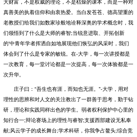
大财富，不是权威的理论，不是枯燥的课本，而是一种对
真善美的执着信仰和由衷热爱。当白发苍苍、德高望重的
老教授们给我们如数家珍般地诠释深奥的学术概念时，我
们领悟到了什么是大师的睿智;当锐意进取、开拓创新
的'中青年学者挥洒自如地展现他们恢弘的风采时，我们
体会到了什么是专家的敏锐。在-大学，每一次讲授都是
一次教育，每一堂讨论都是一次提高，每一次体验都是一
次升华。
庄子曰：“吾生也有涯，而知也无涯。”-大学，用对
理性的思辨和对人文的关注教出了一群善于思考，勤于钻
研，理论和实践同样出色的学生。弱者权利保护中心里的
知行合一;辩论赛场上的理性与睿智;支援西部建设无私奉
献;风云学子的成长舞台;学术科研，你我争占鳌头;综合竞