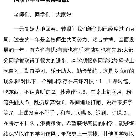
国旗下毕业生演讲稿篇2
老师们、同学们：大家好!
一元复始大地回春。转眼间我们新学期已经度过了两
周。过去的一年是全校师生共同努力、艰苦拚搏、全面发
展的一年。有喜也有忧;有苦也有乐;有成功也有失败;大部
分同学都取得了很大的进步。本学期很多同学始终坚持上
晚自习、勤奋学习、乐于助人、勤俭节约，这是多么好的
现象啊!对比下：个别同学存在着坏习惯：1、上课转笔、
吃东西、不认真听讲;2、抄袭作业;3、在桌上刻字;4、粉
笔头砸人;5、乱扔废弃物;6、课间追逐打闹、说话带脏字
等;7、上课发言不举手，和老师顶嘴;8、迟到、旷课;9，
在餐厅不排队，浪费粮食。希望获得表扬的同学，能够继
续保持以往的学习作风，争取更上一层楼。其他同学要以