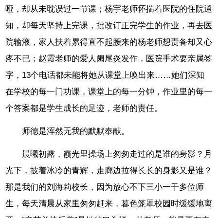
哑，却从未耽误过一节课；杨宇老师怀揣着医院的住院通
知，却每天坚持上完课，批改订正完学生的作业，再去医
院输液，家人扶着累得直不起腰来的杨老师想责备却又心
疼不已；赵霞老师的爱人阑尾炎发作，医院手术要亲属签
字，13个电话都未能将她从课堂上唤出来……她们深知
在学校的每一门功课，课堂上的每一分钟，作业里的每一
个答案都是学生成长的足迹，老师的责任。
师德是浑然无我的默默奉献。
晨曦初露，霞光里操场上匆匆走过的是谁的身影？月
光下，披着冰冷的青辉，走廊边拉得长长的身影又是谁？
那是我们的刘海莉校长，因为放心不下三小一千多位师
生，每天清晨从家里匆匆赶来，暮色笼罩校园时缓缓地离