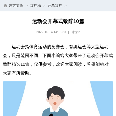
东方文库
>
致辞稿
>
开幕致辞
>
运动会开幕式致辞10篇
2022-10-14 14:16:33
|
家荣2
运动会指体育运动的竞赛会，有奥运会等大型运动
会，只是范围不同。下面小编给大家带来了运动会开幕式
致辞精选10篇，仅供参考，欢迎大家阅读，希望能够对
大家有所帮助。