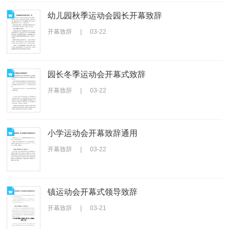
幼儿园秋季运动会园长开幕致辞
开幕致辞
|
03-22
园长冬季运动会开幕式致辞
开幕致辞
|
03-22
小学运动会开幕致辞通用
开幕致辞
|
03-22
镇运动会开幕式领导致辞
开幕致辞
|
03-21