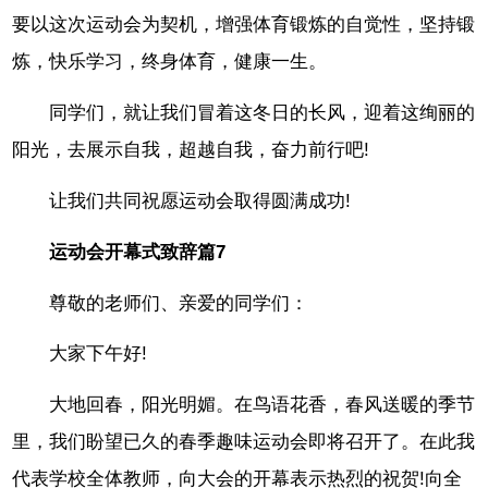
要以这次运动会为契机，增强体育锻炼的自觉性，坚持锻
炼，快乐学习，终身体育，健康一生。
同学们，就让我们冒着这冬日的长风，迎着这绚丽的
阳光，去展示自我，超越自我，奋力前行吧!
让我们共同祝愿运动会取得圆满成功!
运动会开幕式致辞篇7
尊敬的老师们、亲爱的同学们：
大家下午好!
大地回春，阳光明媚。在鸟语花香，春风送暖的季节
里，我们盼望已久的春季趣味运动会即将召开了。在此我
代表学校全体教师，向大会的开幕表示热烈的祝贺!向全