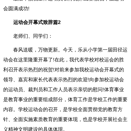
会圆满成功!
运动会开幕式致辞篇2
老师们、同学们：
春风送暖，万物更新。今天，乐从小学第一届田径运
动会在这里隆重开幕了!在此，我代表学校对校运会的胜
利召开表示热烈的祝贺!对前来参加我校运动会开幕式的
领导、嘉宾和家长代表表示热烈的欢迎!向参加校运动会
的运动员、裁判员和工作人员表示亲切的慰问!体育事业
是教育事业的重要组成部分，体育工作是学校工作的重要
内容。学校运动会的召开，是学校全面贯彻党的教育方
针、全面实施素质教育的重要体现，也是学校开展社会主
义精神文明建设的具体体现。