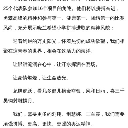
25个代表队参加16个项目的角逐。他们将以拼搏奋进，
勇攀高峰的精神和参与第一、健康第一、团结第一的比赛
风尚，充分展示晓兰希望小学拼搏进取的精神风貌：
迎着绚烂的万丈阳光，怀着热切的成功欲望，我们相
聚在这青春的世界，相会在这活力的海洋。
让眼泪流淌在心中，让汗水挥洒在赛场。
让豪情燃烧，让生命放光。
龙腾虎跃，看几多健儿摘金夺银，风和日丽，喜三千
吴钩射雕揽月。
我们，需要更多的刘翔、刑慧娜、王军霞，我们需要
顽强拼搏、更高、更快、更强的奥运精神。