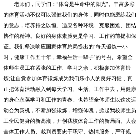
老师们，同学们：“体育是生命中的阳光”。丰富多彩
的体育活动不仅可以强健我们的身体，同时也能磨练我们
的意志，培养持之以恒、适应各种环境、克服困难、团结
协作的精神。良好的身体素质更是学习、工作的前提和保
证。我们坚决响应国家体育总局提出的“每天锻炼一小
时，健康工作五十年，幸福生活一辈子”的号召。希望全
体师生员工在紧张的工作、学习之余，积极参加体育锻
炼;让自觉参加体育锻炼成为我们乐小人的良好习惯，真
正把体育活动融入到每天学习、生活、工作中去，用健康
的身心永葆学习和工作的青春。也希望全体师生以这次运
动会为契机，不断加强锻炼，增强体魄，掀起我校师生员
工全民健身的新高潮，开创我校体育工作的新局面。大会
全体工作人员、裁判员要忠于职守、热情服务，严守规