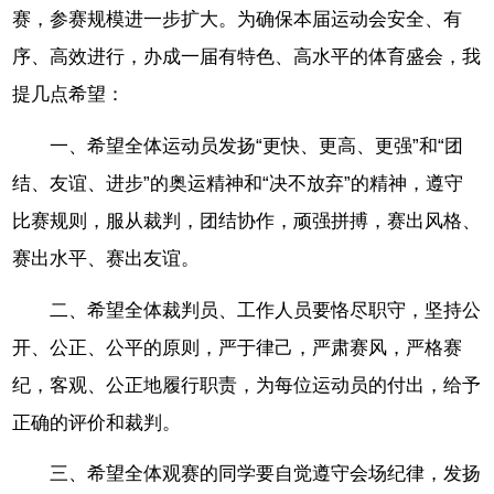
赛，参赛规模进一步扩大。为确保本届运动会安全、有
序、高效进行，办成一届有特色、高水平的体育盛会，我
提几点希望：
一、希望全体运动员发扬“更快、更高、更强”和“团
结、友谊、进步”的奥运精神和“决不放弃”的精神，遵守
比赛规则，服从裁判，团结协作，顽强拼搏，赛出风格、
赛出水平、赛出友谊。
二、希望全体裁判员、工作人员要恪尽职守，坚持公
开、公正、公平的原则，严于律己，严肃赛风，严格赛
纪，客观、公正地履行职责，为每位运动员的付出，给予
正确的评价和裁判。
三、希望全体观赛的同学要自觉遵守会场纪律，发扬