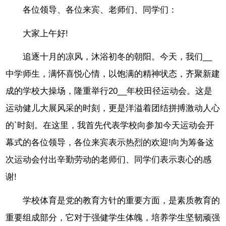
各位领导、各位来宾、老师们、同学们：
大家上午好!
追逐十月的凉风，沐浴初冬的朝阳。今天，我们__
中学师生，满怀喜悦心情，以饱满的精神状态，齐聚新建
成的学校大操场，隆重举行20__年校田径运动会。这是
运动健儿大展风采的时刻，更是洋溢着团结拼搏激动人心
的`时刻。在这里，我首先代表学校向参加今天运动会开
幕式的各位领导，各位来宾表示热烈的欢迎!向为筹备这
次运动会付出辛勤劳动的老师们、同学们表示衷心的感
谢!
学校体育是党的教育方针的重要方面，是素质教育的
重要组成部分，它对于强健学生体魄，培养学生坚韧顽强